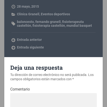
28 mayo, 2015
Clínica Granell
,
Eventos deportivos
baloncesto
,
fernando granell
,
fisioterapeuta
castellón
,
fisioterapia castellón
,
mundial basquet
Entrada anterior
Entrada siguiente
Deja una respuesta
Tu dirección de correo electrónico no será publicada.
Los
campos obligatorios están marcados con
*
Comentario