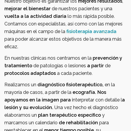
Nuestro objetivo es garantizar los
mejores resultados
,
mejorar el bienestar
de nuestros pacientes y una
vuelta a la actividad diaria
lo más rápida posible.
Contamos con especialistas, así como con las mejores
máquinas en el campo de la
fisioterapia avanzada
para poder alcanzar estos objetivos de la manera más
eficaz.
En nuestras clínicas nos centramos en la
prevención y
tratamiento
de patologías o lesiones
a partir
de
protocolos adaptados
a cada paciente.
Realizamos un
diagnóstico fisioterapéutico,
en la
mayoría de casos, a partir de la
ecografía. Nos
apoyamos en la imagen para
interpretar con detalle l
a
lesión y su evolución.
Una vez hecho el diagnóstico
elaboramos un
plan terapéutico específico
y
marcarnos un calendario
de rehabilitación
para
reestablecer, en el
menor tiempo posible
, su