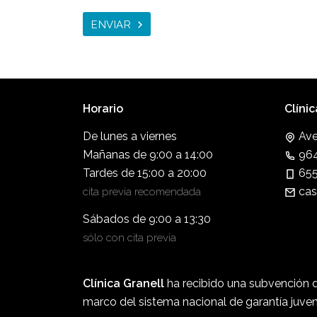
ENVIAR
Horario
Clíni
De lunes a viernes
Ave
Mañanas de 9:00 a 14:00
964
Tardes de 15:00 a 20:00
655
cas
cita previa recomendada
Sábados de 9:00 a 13:30
sólo con cita previa
Clínica Granell
ha recibido una subvención d
marco del sistema nacional de garantía juven