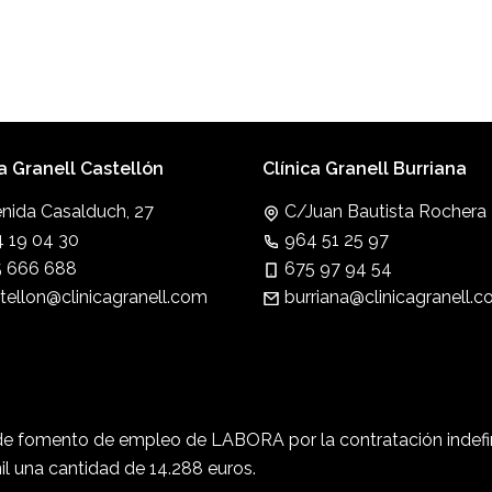
ca Granell Castellón
Clínica Granell Burriana
nida Casalduch, 27
C/Juan Bautista Rochera 
 19 04 30
964 51 25 97
 666 688
675 97 94 54
tellon@clinicagranell.com
burriana@clinicagranell.
e fomento de empleo de LABORA por la contratación indefini
il una cantidad de 14.288 euros.